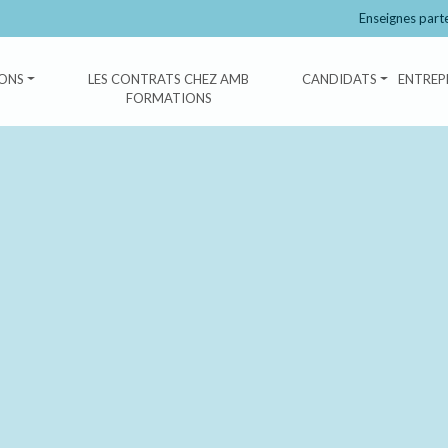
Enseignes part
ONS
LES CONTRATS CHEZ AMB
CANDIDATS
ENTREP
FORMATIONS