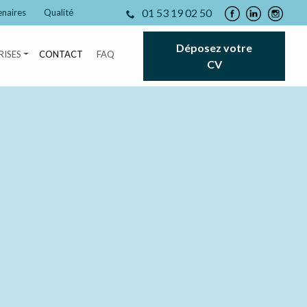
01 53 19 02 50
enaires
Qualité
Déposez votre
RISES
CONTACT
FAQ
CV